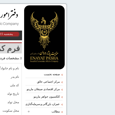
پنجشنبه 15 مرداد 1405
فرم کم
1. مشخصات فردی
نام و نام خانواد
صفحه نخست
نام پدر
مرکز اجتماعی خالق
کد ملی
مرکز اقتصادی صیقلان مارینو
تاریخ تولد
کلکسیون جواهر مارینو
محل تولد
عمران، بازرگانی و سرمایه‌گذاری
محل سکونت
مطالب