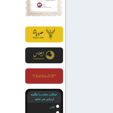
عملكرد سايت را چگونه
ارزيابي مي نماييد
عالي