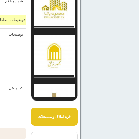
شماره تلفن
توضیحات : لطفا د
توضیحات
کد امنیتی
فرم املاک و مستغلات